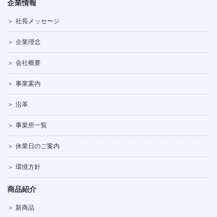
企業情報
※ご入場には招待券が必要です。
詳しくはギフトショーのオフィシャルサイトをご覧くださ
＞ 社長メッセージ
い。
＞ 企業理念
詳しくはこちら≫
＞ 会社概要
＞ 事業案内
【展示会情報詳細】
東京インターナショナル・ギフトショー春2017
＞ 沿革
日程：2017 2/8～10
場所：東京ビッグサイト
＞ 事業所一覧
弊社出展スペース：西２－T３１－１０
＞ 休業日のご案内
＞ 環境方針
商品紹介
＞ 新商品