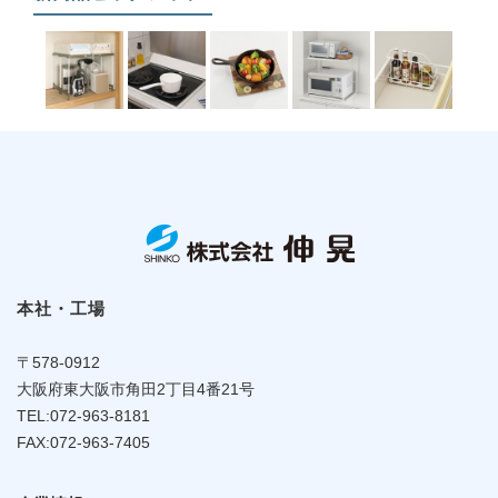
Belcaは２０１７年２月８日～１０日、東京ビックサイトにて
開催されます
本社・工場
東京インターナショナル・ギフトショーへ出展することとな
〒578-0912
りました。
大阪府東大阪市角田2丁目4番21号
開催日当日は、新しいライフスタイルを提案する新商品を多
TEL:072-963-8181
数展示する予定です。
FAX:072-963-7405
実際のモノをお近くでご覧になり是非確かめてください。