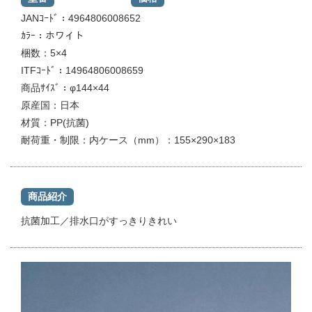
JANｺｰﾄﾞ：4964806008652
ｶﾗｰ：ホワイト
梱数：5×4
ITFｺｰﾄﾞ：14964806008659
商品ｻｲｽﾞ：φ144×44
原産国：日本
材質：PP(抗菌)
耐荷重・制限：内ケース（mm）：155×290×183
商品紹介
抗菌加工／排水口がすっきりきれい