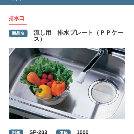
排水口
流し用 排水プレート（ＰＰケー
ス）
SP-203
1000