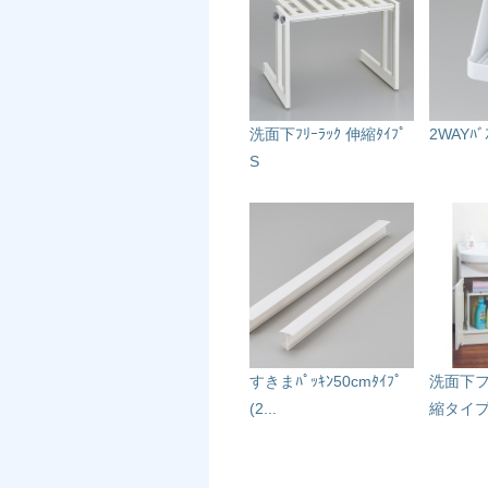
洗面下ﾌﾘｰﾗｯｸ 伸縮ﾀｲﾌﾟ
2WAYﾊﾞｽ
S
すきまﾊﾟｯｷﾝ50cmﾀｲﾌﾟ
洗面下
(2...
縮タイ