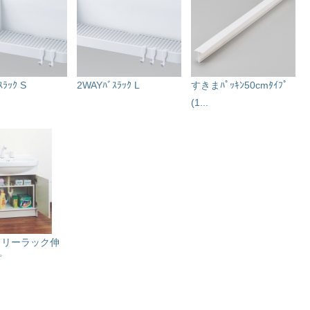
ﾗｯｸ S
2WAYﾊﾞｽﾗｯｸ L
すきまﾊﾟｯｷﾝ50cmﾀｲﾌﾟ
(1...
フリーラック伸
プ